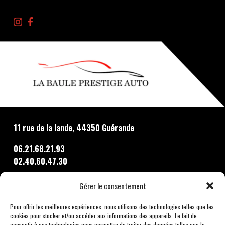
11 rue de la lande, 44350 Guérande
06.21.68.21.93
02.40.60.47.30
CONTACT@LBPAUTO.FR
Gérer le consentement
ATELIER@LBPAUTO.FR
Pour offrir les meilleures expériences, nous utilisons des technologies telles que les
cookies pour stocker et/ou accéder aux informations des appareils. Le fait de
consentir à ces technologies nous permettra de traiter des données telles que le